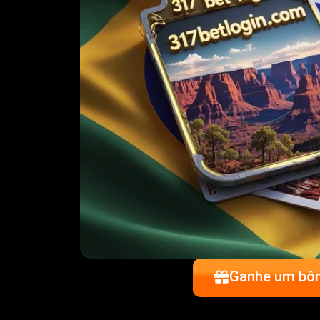
Ganhe um bô