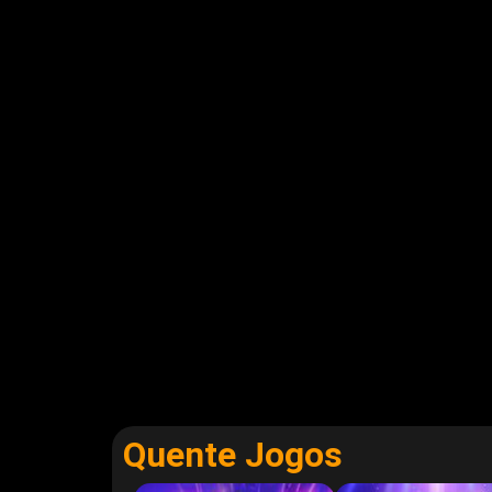
Quente Jogos