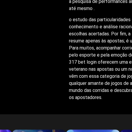
a pesquisa de performances ant
até mesmo .
o estudo das particularidade
conhecimento e análise racion
escolhas acertadas. Por fim, a
resume apenas às apostas; é 
Para muitos, acompanhar corr
pelo esporte e pela emoção do
317 bet login oferecem uma exp
veterano nas apostas ou um no
vêm com essa categoria de jogo
qualquer amante de jogos de a
mundo das corridas e descubra
os apostadores.