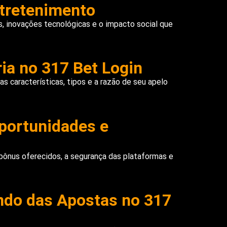
tretenimento
s, inovações tecnológicas e o impacto social que
ria no 317 Bet Login
as características, tipos e a razão de seu apelo
Oportunidades e
s bônus oferecidos, a segurança das plataformas e
undo das Apostas no 317